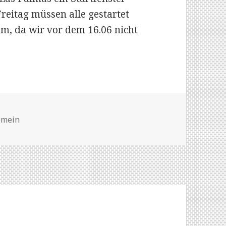
eitag müssen alle gestartet
lem, da wir vor dem 16.06 nicht
gorien
emein