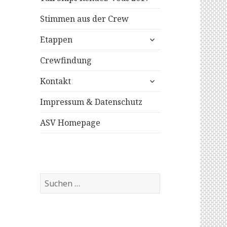
Stimmen aus der Crew
untermenü
Etappen
anzeigen
Crewfindung
untermenü
Kontakt
anzeigen
Impressum & Datenschutz
ASV Homepage
S
u
c
h