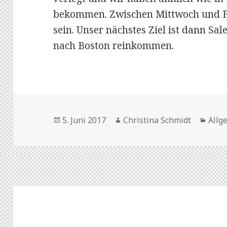
bekommen. Zwischen Mittwoch und Fr
sein. Unser nächstes Ziel ist dann Sa
nach Boston reinkommen.
Veröffentlicht
5. Juni 2017
Autor
Christina Schmidt
Kate
Allg
am