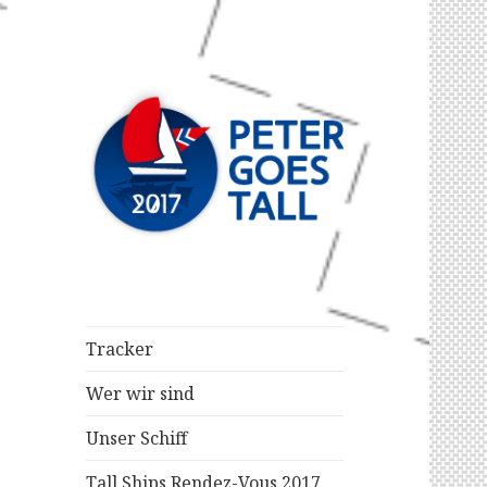
Eine Reise des ASV in Kiel
Peter goes Tall
2017
Tracker
Wer wir sind
Unser Schiff
Tall Ships Rendez-Vous 2017