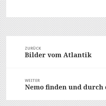
Beitragsnavigation
ZURÜCK
Bilder vom Atlantik
Vorheriger
Beitrag:
WEITER
Nemo finden und durch 
Nächster
Beitrag: