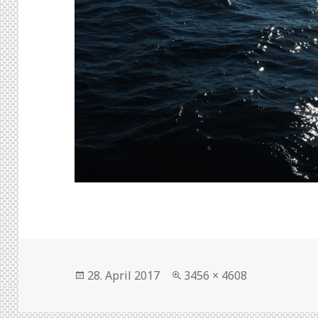
Veröffentlicht
28. April 2017
Volle
3456 × 4608
am
Größe