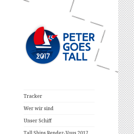
Eine Reise des ASV in Kiel
Peter goes Tall
2017
Tracker
Wer wir sind
Unser Schiff
Tall Ships Rendez-Vous 2017