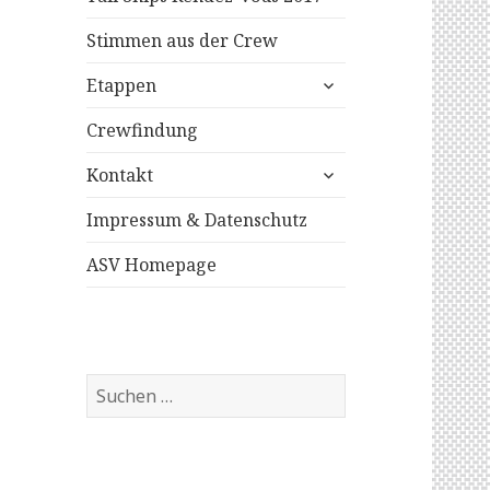
Stimmen aus der Crew
untermenü
Etappen
anzeigen
Crewfindung
untermenü
Kontakt
anzeigen
Impressum & Datenschutz
ASV Homepage
S
u
c
h